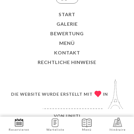
START
GALERIE
BEWERTUNG
MENÜ
KONTAKT
RECHTLICHE HINWEISE
DIE WEBSITE WURDE ERSTELLT MIT
IN
VON
UNIITI
© COPYRIGHT 2026 – CHEZ GEORGES – ALLE
Reservieren
Warteliste
Menü
Itinéraire
RECHTE VORBEHALTEN