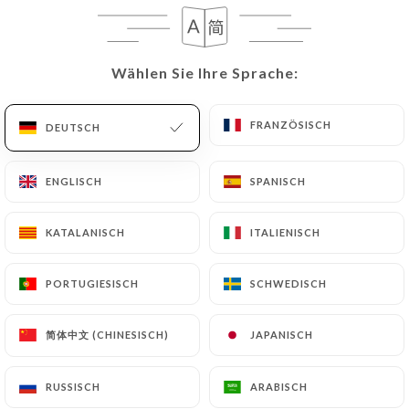
DE
MENÜ
Wählen Sie Ihre Sprache:
Wählen Sie Ihre Sprache:
FRANZÖSISCH
FRANZÖSISCH
DEUTSCH
DEUTSCH
/
START
MENÜ
ENGLISCH
ENGLISCH
SPANISCH
SPANISCH
Menü
KATALANISCH
KATALANISCH
ITALIENISCH
ITALIENISCH
PORTUGIESISCH
PORTUGIESISCH
SCHWEDISCH
SCHWEDISCH
EINTRÄGE
ORT
NACHSPEISEN
GETRÄNKE
简体中文 (CHINESISCH)
简体中文 (CHINESISCH)
JAPANISCH
JAPANISCH
EINTRÄGE
RUSSISCH
RUSSISCH
ARABISCH
ARABISCH