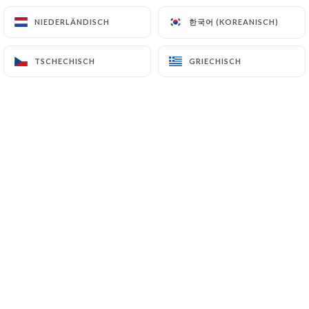
Erbsenvelouté
한국어 (KOREANISCH)
한국어 (KOREANISCH)
NIEDERLÄNDISCH
NIEDERLÄNDISCH
13.00€
Lauch-Garnelen-Fondue, geröstete
TSCHECHISCH
TSCHECHISCH
GRIECHISCH
GRIECHISCH
Brotmousse
13.00€
Halbgegarter Thunfisch mit gebratener
Ananas, Gurkencreme
14.00€
Rindfleisch-Tataki-Mosaik, Chimichurri-Sauce
14.00€
Tartare de bœuf au couteau
14.00€
Halbgegarte Foie Gras mit Piment d'Espelette