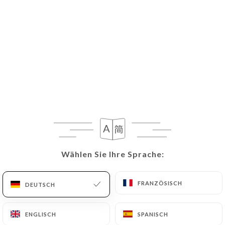
DE
MENÜ
Wählen Sie Ihre Sprache:
Wählen Sie Ihre Sprache:
Geschlossen – öffnet um 12:00
FRANZÖSISCH
FRANZÖSISCH
DEUTSCH
DEUTSCH
ENGLISCH
ENGLISCH
SPANISCH
SPANISCH