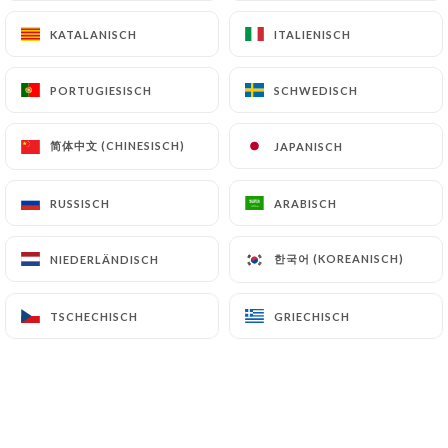
KATALANISCH
KATALANISCH
ITALIENISCH
ITALIENISCH
PORTUGIESISCH
PORTUGIESISCH
SCHWEDISCH
SCHWEDISCH
简体中文 (CHINESISCH)
简体中文 (CHINESISCH)
JAPANISCH
JAPANISCH
RUSSISCH
RUSSISCH
ARABISCH
ARABISCH
298 BEWERTUNG
RESTAURANT BISTRONOMIQUE
한국어 (KOREANISCH)
한국어 (KOREANISCH)
NIEDERLÄNDISCH
NIEDERLÄNDISCH
12 Rue Du Vieux Versailles
78000 Versailles France
TSCHECHISCH
TSCHECHISCH
GRIECHISCH
GRIECHISCH
Über uns