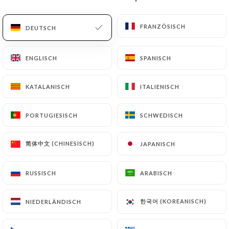
DE
MENÜ
FRANZÖSISCH
FRANZÖSISCH
DEUTSCH
DEUTSCH
ENGLISCH
ENGLISCH
SPANISCH
SPANISCH
KATALANISCH
KATALANISCH
ITALIENISCH
ITALIENISCH
/
START
KONTAKT
Kontakt
PORTUGIESISCH
PORTUGIESISCH
SCHWEDISCH
SCHWEDISCH
简体中文 (CHINESISCH)
简体中文 (CHINESISCH)
JAPANISCH
JAPANISCH
RUSSISCH
RUSSISCH
ARABISCH
ARABISCH
한국어 (KOREANISCH)
한국어 (KOREANISCH)
NIEDERLÄNDISCH
NIEDERLÄNDISCH
Chez Georges