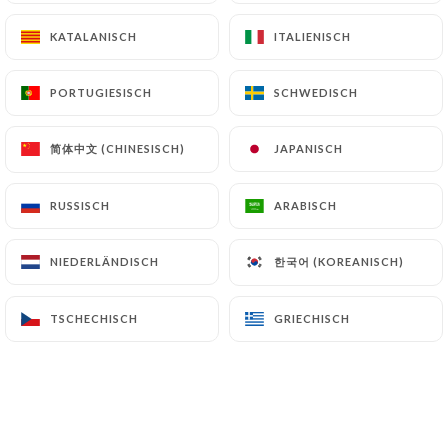
KATALANISCH
KATALANISCH
ITALIENISCH
ITALIENISCH
PORTUGIESISCH
PORTUGIESISCH
SCHWEDISCH
SCHWEDISCH
简体中文 (CHINESISCH)
简体中文 (CHINESISCH)
JAPANISCH
JAPANISCH
RUSSISCH
RUSSISCH
ARABISCH
ARABISCH
한국어 (KOREANISCH)
한국어 (KOREANISCH)
NIEDERLÄNDISCH
NIEDERLÄNDISCH
TSCHECHISCH
TSCHECHISCH
GRIECHISCH
GRIECHISCH