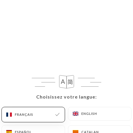
Choisissez votre langue:
Choisissez votre langue:
ENGLISH
ENGLISH
FRANÇAIS
FRANÇAIS
ESPAÑOL
ESPAÑOL
CATALAN
CATALAN