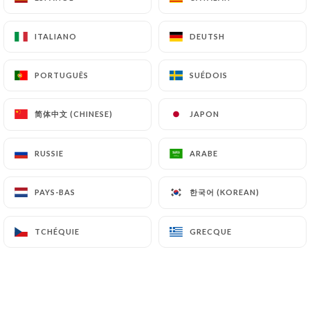
ITALIANO
ITALIANO
DEUTSH
DEUTSH
PORTUGUÊS
PORTUGUÊS
SUÉDOIS
SUÉDOIS
简体中文 (CHINESE)
简体中文 (CHINESE)
JAPON
JAPON
RUSSIE
RUSSIE
ARABE
ARABE
한국어 (KOREAN)
한국어 (KOREAN)
PAYS-BAS
PAYS-BAS
TCHÉQUIE
TCHÉQUIE
GRECQUE
GRECQUE