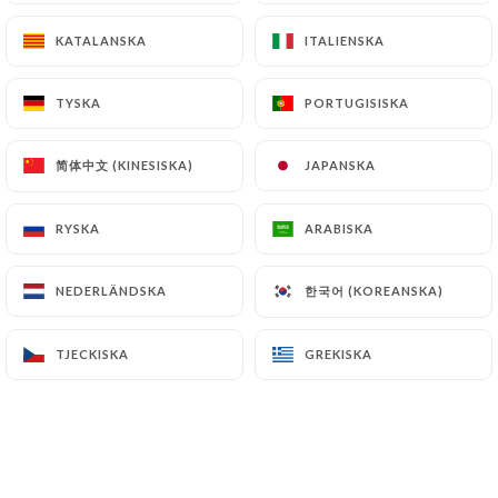
KATALANSKA
KATALANSKA
ITALIENSKA
ITALIENSKA
TYSKA
TYSKA
PORTUGISISKA
PORTUGISISKA
简体中文 (KINESISKA)
简体中文 (KINESISKA)
JAPANSKA
JAPANSKA
RYSKA
RYSKA
ARABISKA
ARABISKA
한국어 (KOREANSKA)
한국어 (KOREANSKA)
NEDERLÄNDSKA
NEDERLÄNDSKA
TJECKISKA
TJECKISKA
GREKISKA
GREKISKA