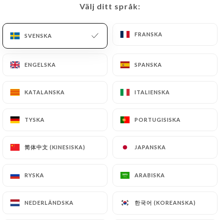
Välj ditt språk:
Välj ditt språk:
SV
MENY
FRANSKA
FRANSKA
SVENSKA
SVENSKA
ENGELSKA
ENGELSKA
SPANSKA
SPANSKA
/
HEM
OMDÖMEN
KATALANSKA
KATALANSKA
ITALIENSKA
ITALIENSKA
Omdömen
TYSKA
TYSKA
PORTUGISISKA
PORTUGISISKA
简体中文 (KINESISKA)
简体中文 (KINESISKA)
JAPANSKA
JAPANSKA
298 omdömen på Uniiti
RYSKA
RYSKA
ARABISKA
ARABISKA
4.6 / 5
한국어 (KOREANSKA)
한국어 (KOREANSKA)
NEDERLÄNDSKA
NEDERLÄNDSKA
100 % verkliga, verifierade omdömen.