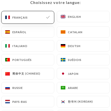
Choisissez votre langue:
Choisissez votre langue:
FR
MENU
ENGLISH
ENGLISH
FRANÇAIS
FRANÇAIS
ESPAÑOL
ESPAÑOL
CATALAN
CATALAN
/
ACCUEIL
CONTACT
ITALIANO
ITALIANO
DEUTSH
DEUTSH
Contact
PORTUGUÊS
PORTUGUÊS
SUÉDOIS
SUÉDOIS
简体中文 (CHINESE)
简体中文 (CHINESE)
JAPON
JAPON
RUSSIE
RUSSIE
ARABE
ARABE
Chez Georges
한국어 (KOREAN)
한국어 (KOREAN)
PAYS-BAS
PAYS-BAS