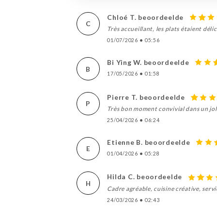
Chloé T. beoordeelde
C
Très accueillant, les plats étaient déli
01/07/2026
•
05:56
Bi Ying W. beoordeelde
B
17/05/2026
•
01:58
Pierre T. beoordeelde
P
Très bon moment convivial dans un jol
25/04/2026
•
06:24
Etienne B. beoordeelde
E
01/04/2026
•
05:28
Hilda C. beoordeelde
H
Cadre agréable, cuisine créative, serv
24/03/2026
•
02:43