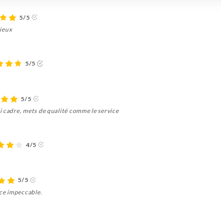
5/5
cieux
5/5
5/5
i cadre, mets de qualité comme le service
4/5
5/5
ice impeccable.