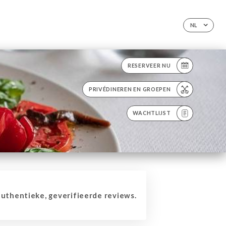
NL
RESERVEER NU
PRIVÉDINEREN EN GROEPEN
WACHTLIJST
thentieke, geverifieerde reviews.