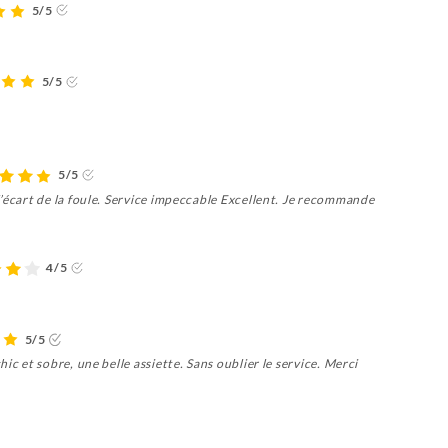
5/5
5/5
5/5
’écart de la foule. Service impeccable Excellent. Je recommande
4/5
5/5
ic et sobre, une belle assiette. Sans oublier le service. Merci