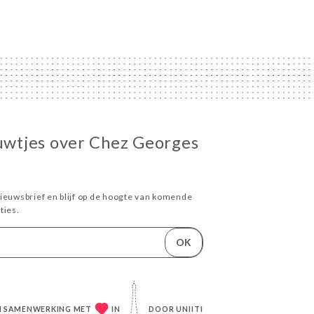
euwtjes over Chez Georges
ieuwsbrief en blijf op de hoogte van komende
ies.
OK
IN SAMENWERKING MET
IN
DOOR
UNIITI