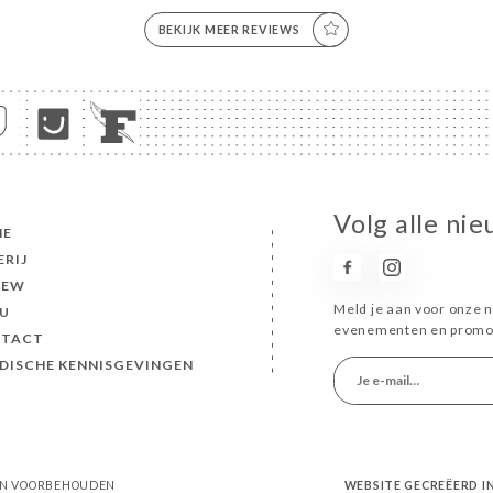
BEKIJK MEER REVIEWS
Volg alle ni
ME
ERIJ
IEW
Meld je aan voor onze n
U
evenementen en promot
TACT
IDISCHE KENNISGEVINGEN
TEN VOORBEHOUDEN
WEBSITE GECREËERD 