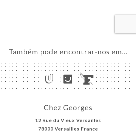
AL
RVAR
ERIA
IAÇÃO
NU
Também pode encontrar-nos em…
ACTO
Chez Georges
12 Rue du Vieux Versailles
78000 Versailles France